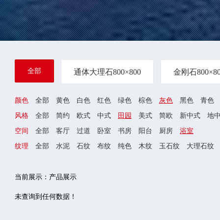
全部
通体大理石800×800
金刚石800×80
颜色
全部
黄色
白色
红色
绿色
棕色
灰色
黑色
青色
风格
全部
简约
欧式
中式
田园
美式
简欧
新中式
地
空间
全部
客厅
过道
卧室
书房
阳台
厨房
浴室
纹理
全部
水泥
石纹
布纹
纯色
木纹
玉石纹
大理石纹
当前展示：产品展示
未查询到任何数据！